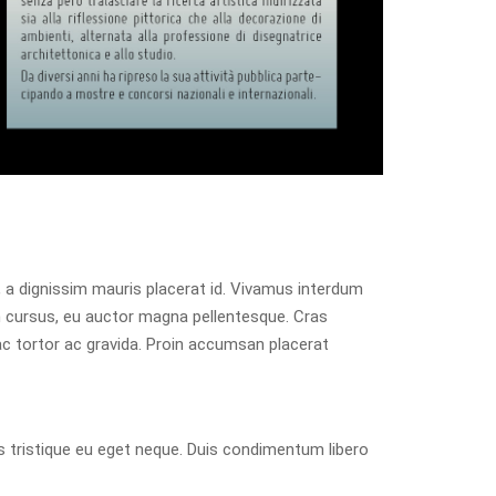
sl, a dignissim mauris placerat id. Vivamus interdum
m cursus, eu auctor magna pellentesque. Cras
ac tortor ac gravida. Proin accumsan placerat
tis tristique eu eget neque. Duis condimentum libero