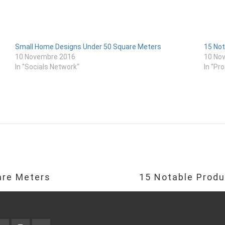
Small Home Designs Under 50 Square Meters
15 Not
10 Novembre 2016
10 No
In "Socials Network"
In "Pr
are Meters
15 Notable Produ