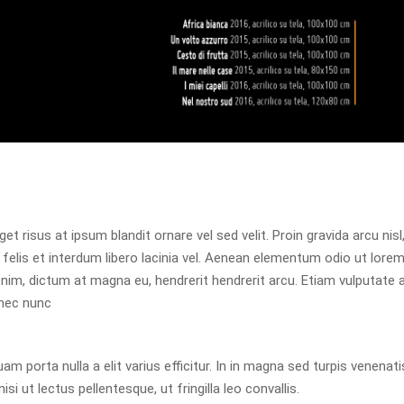
get risus at ipsum blandit ornare vel sed velit. Proin gravida arcu ni
felis et interdum libero lacinia vel. Aenean elementum odio ut lore
nim, dictum at magna eu, hendrerit hendrerit arcu. Etiam vulputate 
 nec nunc
am porta nulla a elit varius efficitur. In in magna sed turpis venena
i ut lectus pellentesque, ut fringilla leo convallis.