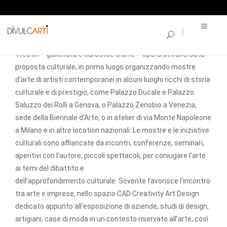
DIVULGARTI
Divulgarti, nata a Genova nel 2015 da un’idea di Loredana
Trestin – gallerista e curatrice d’arte – opera attraverso la
proposta culturale, in primo luogo organizzando mostre
d’arte di artisti contemporanei in alcuni luoghi ricchi di storia
culturale e di prestigio, come Palazzo Ducale e Palazzo
Saluzzo dei Rolli a Genova, o Palazzo Zenobio a Venezia,
sede della Biennale d’Arte, o in atelier di via Monte Napoleone
a Milano e in altre location nazionali. Le mostre e le iniziative
culturali sono affiancate da incontri, conferenze, seminari,
aperitivi con l’autore, piccoli spettacoli, per coniugare l’arte
ai temi del dibattito e
dell’approfondimento culturale. Sovente favorisce l’incontro
tra arte e imprese, nello spazio CAD Creativity Art Design
dedicato appunto all’esposizione di aziende, studi di design,
artigiani, case di moda in un contesto riservato all’arte, così