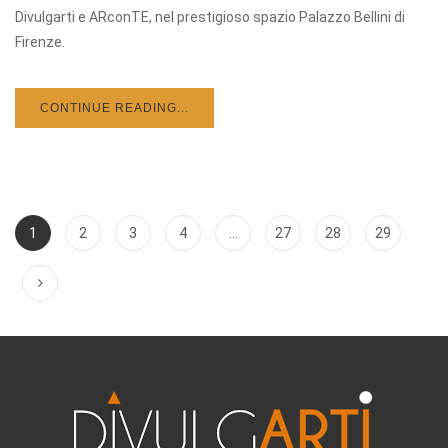
Divulgarti e ARconTE, nel prestigioso spazio Palazzo Bellini di
Firenze.
CONTINUE READING...
1
2
3
4
…
27
28
29