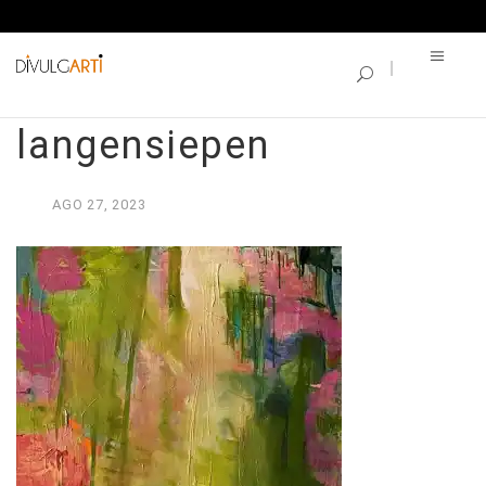
SINGLE BLOG
Bild 35_ andrea-
langensiepen
AGO
27,
2023