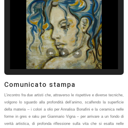
Comunicato stampa
L’incontro fra due artisti che, attraverso le rispettive e diverse tecniche,
volgono lo sguardo alla profondità dell’animo, scalfendo la superficie
della materia – i colori a olio per Annalisa Bonafini e la ceramica nelle
forme in gres e raku per Gianmario Vigna – per arrivare a un fondo di
verità artistica, di profonda riflessione sulla vita che si esalta nelle