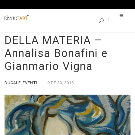
SINGLE BLOG
LO SGUARDO AL DI LA’
DELLA MATERIA –
Annalisa Bonafini e
Gianmario Vigna
DUCALE
EVENTI
OTT
30,
2018
,