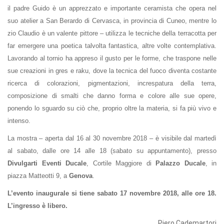
il padre Guido è un apprezzato e importante ceramista che opera nel
suo atelier a San Berardo di Cervasca, in provincia di Cuneo, mentre lo
zio Claudio è un valente pittore – utilizza le tecniche della terracotta per
far emergere una poetica talvolta fantastica, altre volte contemplativa.
Lavorando al tornio ha appreso il gusto per le forme, che traspone nelle
sue creazioni in gres e raku, dove la tecnica del fuoco diventa costante
ricerca di colorazioni, pigmentazioni, increspatura della terra,
composizione di smalti che danno forma e colore alle sue opere,
ponendo lo sguardo su ciò che, proprio oltre la materia, si fa più vivo e
intenso.
La mostra – aperta dal 16 al 30 novembre 2018 – è visibile dal martedì
al sabato, dalle ore 14 alle 18 (sabato su appuntamento), presso
Divulgarti Eventi Ducale
, Cortile Maggiore di
Palazzo Ducale
, in
piazza Matteotti 9, a
Genova
.
L’evento inaugurale si tiene sabato 17 novembre 2018, alle ore 18.
L’ingresso è libero.
Piero Cademartori