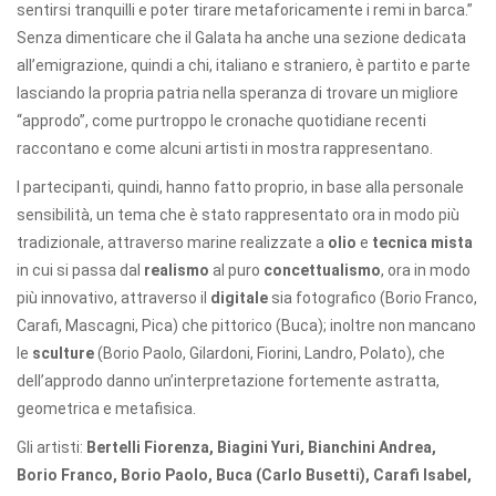
sentirsi tranquilli e poter tirare metaforicamente i remi in barca.”
Senza dimenticare che il Galata ha anche una sezione dedicata
all’emigrazione, quindi a chi, italiano e straniero, è partito e parte
lasciando la propria patria nella speranza di trovare un migliore
“approdo”, come purtroppo le cronache quotidiane recenti
raccontano e come alcuni artisti in mostra rappresentano.
I partecipanti, quindi, hanno fatto proprio, in base alla personale
sensibilità, un tema che è stato rappresentato ora in modo più
tradizionale, attraverso marine realizzate a
olio
e
tecnica mista
in cui si passa dal
realismo
al puro
concettualismo
, ora in modo
più innovativo, attraverso il
digitale
sia fotografico (Borio Franco,
Carafi, Mascagni, Pica) che pittorico (Buca); inoltre non mancano
le
sculture
(Borio Paolo, Gilardoni, Fiorini, Landro, Polato), che
dell’approdo danno un’interpretazione fortemente astratta,
geometrica e metafisica.
Gli artisti:
Bertelli Fiorenza, Biagini Yuri, Bianchini Andrea,
Borio Franco, Borio Paolo, Buca (Carlo Busetti), Carafi Isabel,