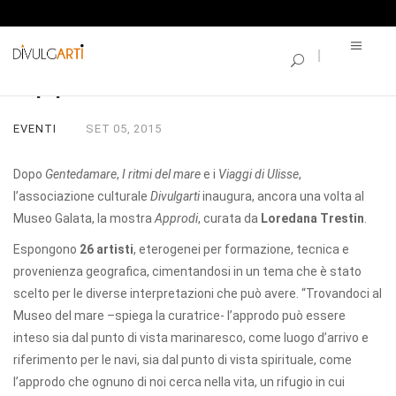
SINGLE BLOG
Approdi
EVENTI
SET
05,
2015
Dopo
Gentedamare
,
I ritmi del mare
e i
Viaggi di Ulisse
,
l’associazione culturale
Divulgarti
inaugura, ancora una volta al
Museo Galata, la mostra
Approdi
, curata da
Loredana Trestin
.
Espongono
26 artisti
, eterogenei per formazione, tecnica e
provenienza geografica, cimentandosi in un tema che è stato
scelto per le diverse interpretazioni che può avere. “Trovandoci al
Museo del mare –spiega la curatrice- l’approdo può essere
inteso sia dal punto di vista marinaresco, come luogo d’arrivo e
riferimento per le navi, sia dal punto di vista spirituale, come
l’approdo che ognuno di noi cerca nella vita, un rifugio in cui