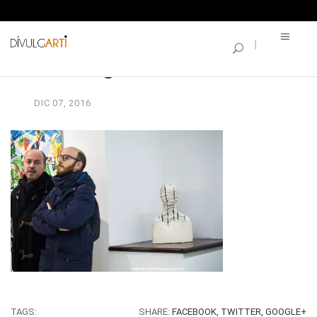
SINGLE BLOG
vernisage-borse_107
DIC
07,
2016
TAGS:
SHARE:
FACEBOOK,
TWITTER,
GOOGLE+