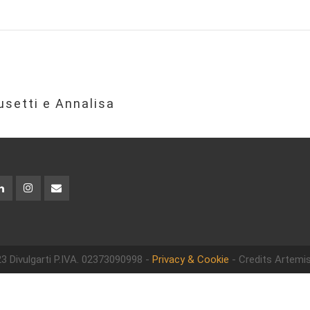
setti e Annalisa
3 Divulgarti
P.IVA. 02373090998 -
Privacy & Cookie
- Credits Artemis