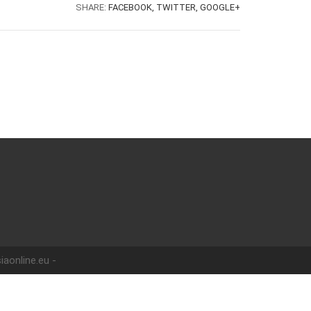
SHARE:
FACEBOOK,
TWITTER,
GOOGLE+
iaonline.eu -