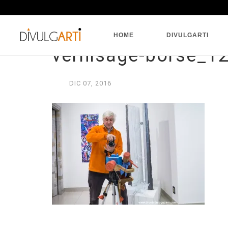
HOME
DIVULGARTI
vernisage-borse_1
DIC
07,
2016