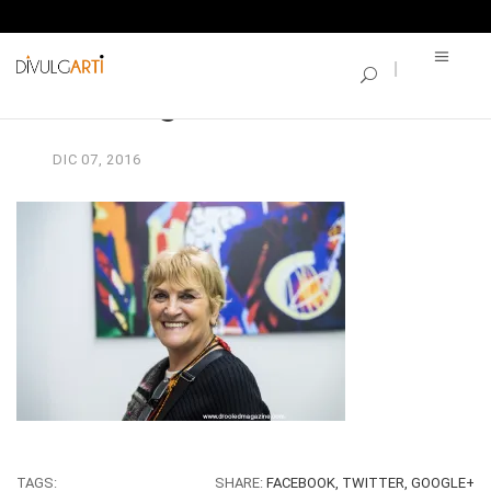
SINGLE BLOG
vernisage-borse_139
DIC
07,
2016
TAGS:
SHARE:
FACEBOOK,
TWITTER,
GOOGLE+