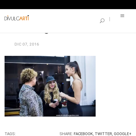
SINGLE BLOG
vernisage-borse_171
DIC
07,
2016
TAGS:
SHARE:
FACEBOOK,
TWITTER,
GOOGLE+