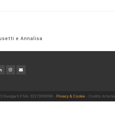
setti e Annalisa
3 Divulgarti
P.IVA. 02373090998 -
Privacy & Cookie
- Credits Artemis