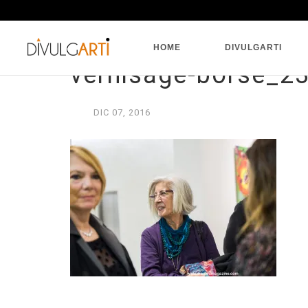
HOME
DIVULGARTI
vernisage-borse_2
DIC
07,
2016