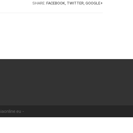
SHARE:
FACEBOOK,
TWITTER,
GOOGLE+
iaonline.eu -