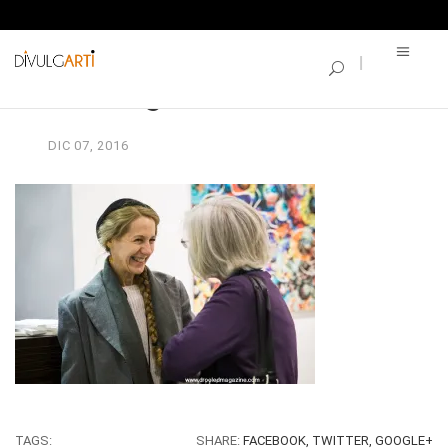
SINGLE BLOG
vernisage-borse_58
DIC
07,
2016
TAGS:
SHARE:
FACEBOOK,
TWITTER,
GOOGLE+