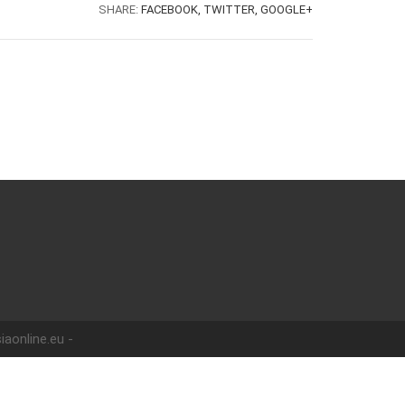
SHARE:
FACEBOOK,
TWITTER,
GOOGLE+
iaonline.eu -