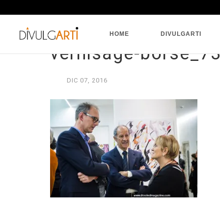
HOME
DIVULGARTI
vernisage-borse_7
DIC
07,
2016