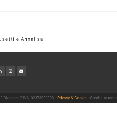
setti e Annalisa
3 Divulgarti
P.IVA. 02373090998 -
Privacy & Cookie
- Credits Artemis