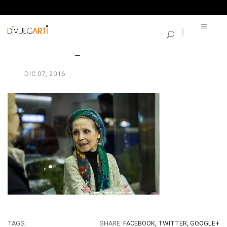
SINGLE BLOG
vernisage-borse_85
DIC
07,
2016
TAGS:
SHARE:
FACEBOOK,
TWITTER,
GOOGLE+