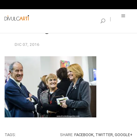
SINGLE BLOG
vernisage-borse_86
DIC
07,
2016
TAGS:
SHARE:
FACEBOOK,
TWITTER,
GOOGLE+