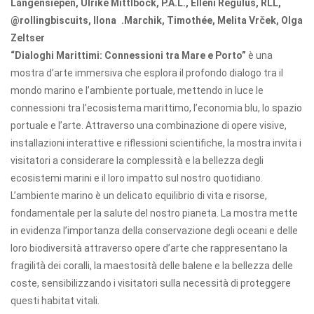
Langensiepen, Ulrike Mittlböck, P.A.L., Elleni Regulus, RLL,
@rollingbiscuits, Ilona .Marchik, Timothée, Melita Vrček, Olga
Zeltser
“Dialoghi Marittimi: Connessioni tra Mare e Porto”
è una
mostra d’arte immersiva che esplora il profondo dialogo tra il
mondo marino e l’ambiente portuale, mettendo in luce le
connessioni tra l’ecosistema marittimo, l’economia blu, lo spazio
portuale e l’arte. Attraverso una combinazione di opere visive,
installazioni interattive e riflessioni scientifiche, la mostra invita i
visitatori a considerare la complessità e la bellezza degli
ecosistemi marini e il loro impatto sul nostro quotidiano.
L’ambiente marino è un delicato equilibrio di vita e risorse,
fondamentale per la salute del nostro pianeta. La mostra mette
in evidenza l’importanza della conservazione degli oceani e delle
loro biodiversità attraverso opere d’arte che rappresentano la
fragilità dei coralli, la maestosità delle balene e la bellezza delle
coste, sensibilizzando i visitatori sulla necessità di proteggere
questi habitat vitali.