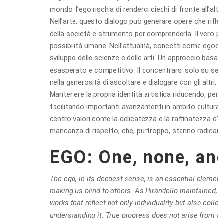
mondo, l’ego rischia di renderci ciechi di fronte all
Nell’arte, questo dialogo può generare opere che riflett
della società e strumento per comprenderla. Il vero pr
possibilità umane. Nell’attualità, concetti come eg
sviluppo delle scienze e delle arti. Un approccio ba
esasperato e competitivo. Il concentrarsi solo su se s
nella generosità di ascoltare e dialogare con gli altri
Mantenere la propria identità artistica riducendo, per
facilitando importanti avanzamenti in ambito cultural
centro valori come la delicatezza e la raffinatezza 
mancanza di rispetto, che, purtroppo, stanno radi
EGO: One, none, a
The ego, in its deepest sense, is an essential elemen
making us blind to others. As Pirandello maintained,
works that reflect not only individuality but also coll
understanding it.
True progress does not arise from t