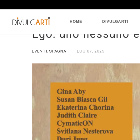
HOME
DIVULGARTI
Ego: uno nessuno e
EVENTI
SPAGNA
LUG
07,
2025
,