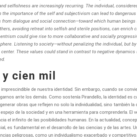
nd selfishness are increasingly recurring. The individual, considere
on the importance of the self and subjectivism can lead to dangero
us from dialogue and social connection—toward which human beings 
ers, avoiding retreat into selfish and sterile positions, can enrich c
ocentrism could give rise to more collaborative and socially progres
sphere.
Listening to society—without penalizing the individual, but 
center. These values could stand in contrast to negative dynamics suc
ed.
 y cien mil
imprescindible de nuestra identidad. Sin embargo, cuando se conviert
cegarnos ante los demás. Como sostenía Pirandello, la identidad es
enerar obras que reflejen no solo la individualidad, sino también la c
un espejo de la sociedad y en una herramienta para comprenderla. El
 hacia el infinito de las posibilidades humanas. En la actualidad, 
ial, es fundamental en el desarrollo de las ciencias y de las artes
encias peligrosas, como un individualismo exacerbado y competitiv