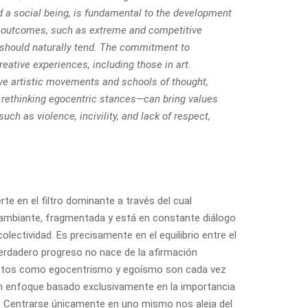
d a social being, is fundamental to the development
us outcomes, such as extreme and competitive
should naturally tend. The commitment to
reative experiences, including those in art.
sive artistic movements and schools of thought,
by rethinking egocentric stances—can bring values
h as violence, incivility, and lack of respect,
e en el filtro dominante a través del cual
 cambiante, fragmentada y está en constante diálogo
olectividad. Es precisamente en el equilibrio entre el
 verdadero progreso no nace de la afirmación
conceptos como egocentrismo y egoísmo son cada vez
. Un enfoque basado exclusivamente en la importancia
o. Centrarse únicamente en uno mismo nos aleja del