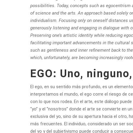
possibilities. Today, concepts such as egocentrism a
of science and the arts. An approach based solely 
individualism.
Focusing only on oneself distances 
generously listening and engaging in dialogue with oth
Preserving one’s artistic identity while reducing eg
facilitating important advancements in the cultural 
such as gentleness and inner refinement back to the 
which, unfortunately, are becoming increasingly root
EGO: Uno, ninguno,
El ego, en su sentido más profundo, es un elemento 
interpretamos el mundo, el ego corre el riesgo de 
con lo que nos rodea. En el arte, este diálogo puede g
“yo” y el “nosotros” donde el arte se convierte en 
exclusiva del yo, sino de su apertura hacia el otro,
más frecuentes. El individuo, considerado un ser soc
del yo y del subjetivismo puede conducir a consecu