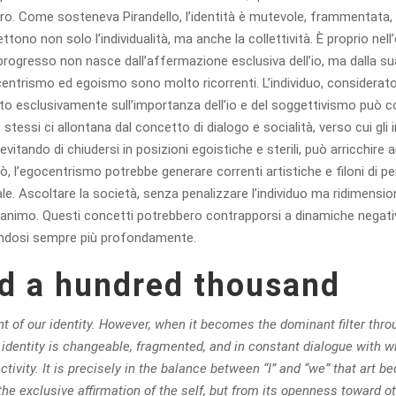
’altro. Come sosteneva Pirandello, l’identità è mutevole, frammentata,
ono non solo l’individualità, ma anche la collettività. È proprio nell’eq
ogresso non nasce dall’affermazione esclusiva dell’io, ma dalla sua a
ocentrismo ed egoismo sono molto ricorrenti. L’individuo, considera
sato esclusivamente sull’importanza dell’io e del soggettivismo può c
tessi ci allontana dal concetto di dialogo e socialità, verso cui gli 
, evitando di chiudersi in posizioni egoistiche e sterili, può arricchir
ò, l’egocentrismo potrebbe generare correnti artistiche e filoni di pe
e. Ascoltare la società, senza penalizzare l’individuo ma ridimensio
d’animo. Questi concetti potrebbero contrapporsi a dinamiche negati
candosi sempre più profondamente.
nd a hundred thousand
t of our identity. However, when it becomes the dominant filter thro
 identity is changeable, fragmented, and in constant dialogue with wh
ectivity. It is precisely in the balance between “I” and “we” that art 
he exclusive affirmation of the self, but from its openness toward o