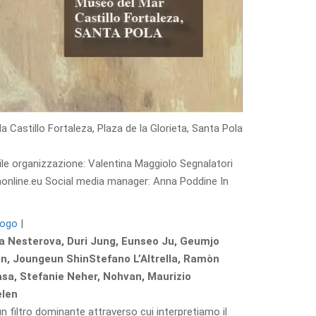
 Castillo Fortaleza, Plaza de la Glorieta, Santa Pola
ile organizzazione: Valentina Maggiolo Segnalatori
aonline.eu Social media manager: Anna Poddine In
logo
|
ana Nesterova, Duri Jung, Eunseo Ju, Geumjo
eon, Joungeun ShinStefano L’Altrella, Ramòn
asa, Stefanie Neher, Nohvan, Maurizio
elen
n filtro dominante attraverso cui interpretiamo il