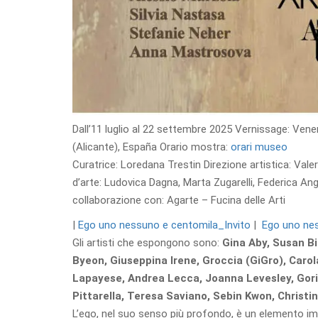
Dall’11 luglio al 22 settembre 2025 Vernissage: Vener
(Alicante), España Orario mostra:
orari museo
Curatrice:
Loredana Trestin Direzione artistica:
Vale
d’arte: Ludovica Dagna, Marta Zugarelli, Federica Ang
collaborazione con: Agarte – Fucina delle Arti
|
Ego uno nessuno e centomila_Invito
|
Ego uno ne
Gli artisti che espongono sono:
Gina Aby, Susan Bi
Byeon, Giuseppina Irene, Groccia (GiGro), Caro
Lapayese, Andrea Lecca, Joanna Levesley, Goriz
Pittarella, Teresa Saviano, Sebin Kwon, Christ
L’ego, nel suo senso più profondo, è un elemento impr