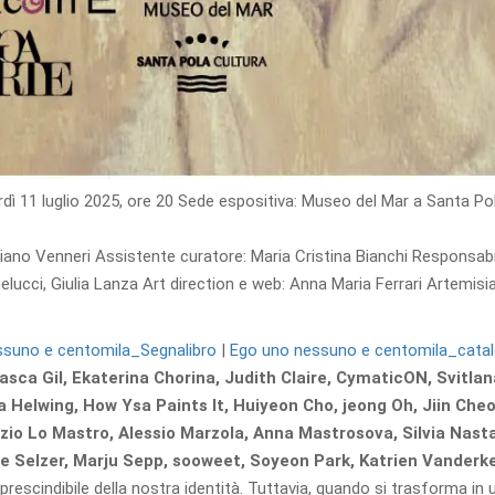
dì 11 luglio 2025, ore 20 Sede espositiva: Museo del Mar a Santa Pola
riano Venneri
Assistente curatore: Maria Cristina Bianchi Responsab
elucci, Giulia Lanza
Art direction e web:
Anna Maria Ferrari Artemisi
ssuno e centomila_Segnalibro
|
Ego uno nessuno e centomila_cata
asca Gil, Ekaterina Chorina, Judith Claire, CymaticON, Svitl
la Helwing, How Ysa Paints It, Huiyeon Cho, jeong Oh, Jiin Ch
io Lo Mastro, Alessio Marzola, Anna Mastrosova, Silvia Nast
ine Selzer, Marju Sepp, sooweet, Soyeon Park, Katrien Vanderk
escindibile della nostra identità. Tuttavia, quando si trasforma in u