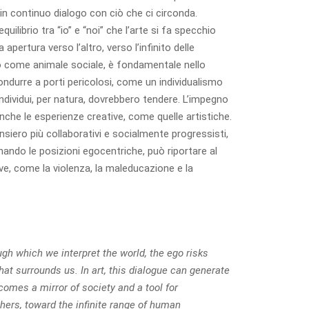
 in continuo dialogo con ciò che ci circonda.
uilibrio tra “io” e “noi” che l’arte si fa specchio
pertura verso l’altro, verso l’infinito delle
to come animale sociale, è fondamentale nello
ondurre a porti pericolosi, come un individualismo
individui, per natura, dovrebbero tendere. L’impegno
e anche le esperienze creative, come quelle artistiche.
nsiero più collaborativi e socialmente progressisti,
nando le posizioni egocentriche, può riportare al
ve, come la violenza, la maleducazione e la
ugh which we interpret the world, the ego risks
at surrounds us. In art, this dialogue can generate
becomes a mirror of society and a tool for
thers, toward the infinite range of human