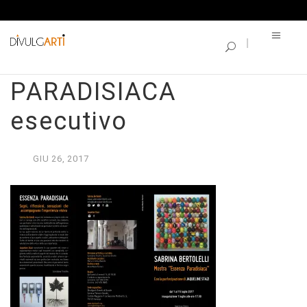
SINGLE BLOG
DEPLIANT ESSENZA
PARADISIACA
esecutivo
GIU
26,
2017