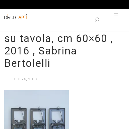
SINGLE BLOG
FREEDOMtecnica mista
su tavola, cm 60×60 ,
2016 , Sabrina
Bertolelli
GIU
26,
2017