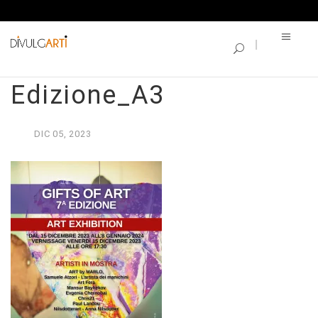
SINGLE BLOG
Gifts of Art – 7a
Edizione_A3
DIC
05,
2023