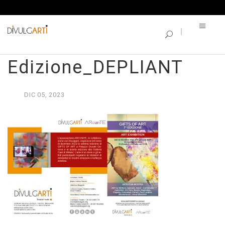
SINGLE BLOG
Gifts of Art – 7a
Edizione_DEPLIANT
DIC
05,
2023