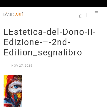
SINGLE BLOG
Gifts-of-Art-–-
LEstetica-del-Dono-II-
Edizione-–-2nd-
Edition_segnalibro
NOV
27,
2025