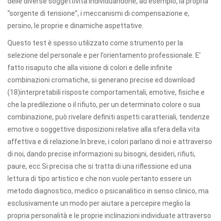
delle diverse soggettività individuandone, ad esempio, la propria
“sorgente di tensione”, i meccanismi di compensazione e,
persino, le proprie e dinamiche aspettative.
Questo test è spesso utilizzato come strumento per la
selezione del personale e per l’orientamento professionale. E’
fatto risaputo che alla visione di colori e delle infinite
combinazioni cromatiche, si generano precise ed download
(18)interpretabili risposte comportamentali, emotive, fisiche e
che la predilezione o il rifiuto, per un determinato colore o sua
combinazione, può rivelare definiti aspetti caratteriali, tendenze
emotive o soggettive disposizioni relative alla sfera della vita
affettiva e di relazione.In breve, i colori parlano di noi e attraverso
di noi, dando precise informazioni su bisogni, desideri, rifiuti,
paure, ecc.Si precisa che si tratta di una riflessione ed una
lettura di tipo artistico e che non vuole pertanto essere un
metodo diagnostico, medico o psicanalitico in senso clinico, ma
esclusivamente un modo per aiutare a percepire meglio la
propria personalità e le proprie inclinazioni individuate attraverso