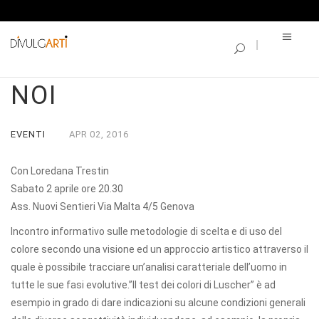
SINGLE BLOG
I COLORI PARLANO DI
NOI
EVENTI
APR
02,
2016
Con Loredana Trestin
Sabato 2 aprile ore 20.30
Ass. Nuovi Sentieri Via Malta 4/5 Genova
Incontro informativo sulle metodologie di scelta e di uso del
colore secondo una visione ed
un approccio artistico attraverso il
quale è possibile tracciare un’analisi caratteriale dell’uomo in
tutte le sue fasi evolutive.”Il test dei colori di Luscher” è ad
esempio in grado di dare indicazioni su alcune condizioni generali