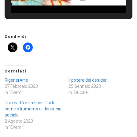
Condividi:
Correlati
RigenerArte
Il potere dei desideri
27 Febbraio 2023
25 Gennaio 2023
In "Eventi"
In "Ducale"
Tra realtà e finzione: l’arte
come strumento di denuncia
sociale
2 Agosto 2023
In "Eventi"