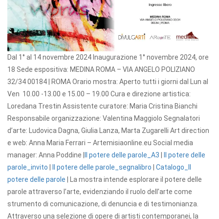
Dal 1° al 14 novembre 2024 Inaugurazione 1° novembre 2024, ore
18
Sede espositiva: MEDINA ROMA – VIA ANGELO POLIZIANO
32/34 00184 | ROMA Orario mostra: Aperto tutti i giorni dal Lun al
Ven 10.00 -13.00 e 15.00 – 19.00 Cura e direzione artistica:
Loredana Trestin Assistente curatore: Maria Cristina Bianchi
Responsabile organizzazione: Valentina Maggiolo Segnalatori
d’arte: Ludovica Dagna, Giulia Lanza, Marta Zugarelli Art direction
e web: Anna Maria Ferrari – Artemisiaonline.eu Social media
manager: Anna Poddine |
Il potere delle parole_A3
|
Il potere delle
parole_invito
|
Il potere delle parole_segnalibro
|
Catalogo_Il
potere delle parole
|
La mostra intende esplorare il potere delle
parole attraverso l’arte, evidenziando il ruolo dell’arte come
strumento di comunicazione, di denuncia e di testimonianza.
Attraverso una selezione di opere di artisti contemporanei, la