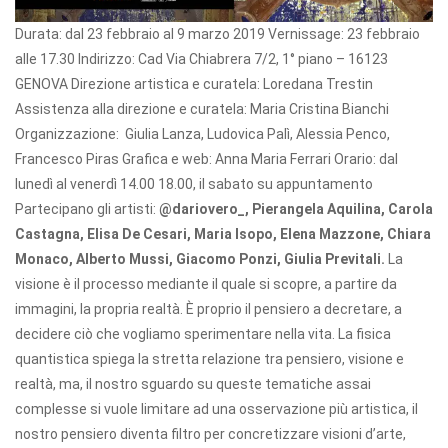
Durata: dal 23 febbraio al 9 marzo 2019 Vernissage: 23 febbraio
alle 17.30 Indirizzo: Cad Via Chiabrera 7/2, 1° piano – 16123
GENOVA Direzione artistica e curatela: Loredana Trestin
Assistenza alla direzione e curatela: Maria Cristina Bianchi
Organizzazione: Giulia Lanza, Ludovica Palì, Alessia Penco,
Francesco Piras Grafica e web: Anna Maria Ferrari Orario: dal
lunedì al venerdì 14.00 18.00, il sabato su appuntamento
Partecipano gli artisti:
@dariovero_, Pierangela Aquilina, Carola
Castagna, Elisa De Cesari, Maria Isopo, Elena Mazzone, Chiara
Monaco, Alberto Mussi, Giacomo Ponzi, Giulia Previtali.
La
visione è il processo mediante il quale si scopre, a partire da
immagini, la propria realtà. È proprio il pensiero a decretare, a
decidere ciò che vogliamo sperimentare nella vita. La fisica
quantistica spiega la stretta relazione tra pensiero, visione e
realtà, ma, il nostro sguardo su queste tematiche assai
complesse si vuole limitare ad una osservazione più artistica, il
nostro pensiero diventa filtro per concretizzare visioni d’arte,