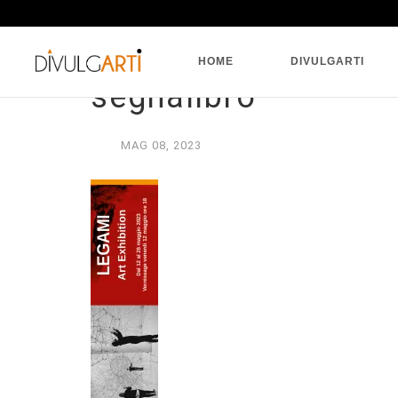
HOME
DIVULGARTI
segnalibro
MAG
08,
2023