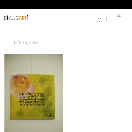
SINGLE BLOG
IMG_3718
FEB
10,
2023