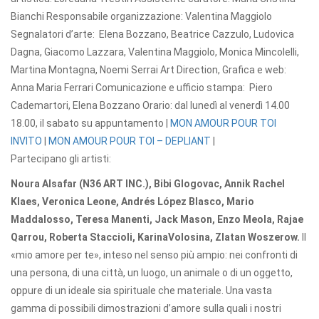
Bianchi Responsabile organizzazione: Valentina Maggiolo
Segnalatori d’arte:
Elena Bozzano, Beatrice Cazzulo, Ludovica
Dagna, Giacomo Lazzara, Valentina Maggiolo, Monica Mincolelli,
Martina Montagna, Noemi Serra
i Art Direction, Grafica e web:
Anna Maria Ferrari Comunicazione e ufficio stampa: Piero
Cademartori, Elena Bozzano Orario: dal lunedì al venerdì 14.00
18.00, il sabato su appuntamento |
MON AMOUR POUR TOI
INVITO
|
MON AMOUR POUR TOI – DEPLIANT
|
Partecipano gli artisti:
Noura Alsafar (N36 ART INC.), Bibi Glogovac, Annik Rachel
Klaes, Veronica Leone, Andrés López Blasco, Mario
Maddalosso, Teresa Manenti, Jack Mason, Enzo Meola, Rajae
Qarrou, Roberta Staccioli, KarinaVolosina, Zlatan Woszerow.
Il
«mio amore per te», inteso nel senso più ampio: nei confronti di
una persona, di una città, un luogo, un animale o di un oggetto,
oppure di un ideale sia spirituale che materiale. Una vasta
gamma di possibili dimostrazioni d’amore sulla quali i nostri