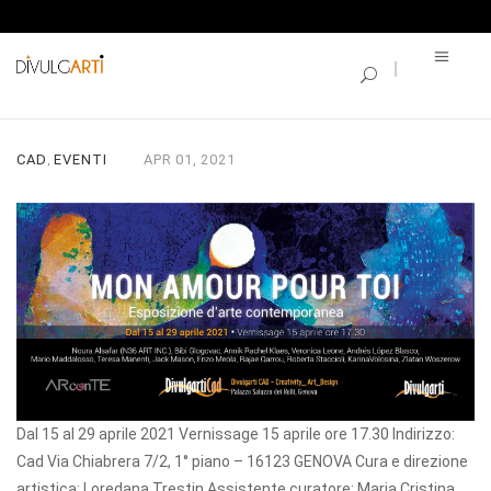
SINGLE BLOG
MON AMOUR POUR TOI
CAD
EVENTI
APR
01,
2021
,
D
al 15 al 29 aprile
2021 Vernissage
15 aprile
ore 17.30 Indirizzo:
Cad Via Chiabrera 7/2, 1° piano – 16123 GENOVA Cura e direzione
artistica: Loredana Trestin Assistente curatore: Maria Cristina