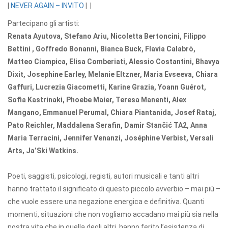
|
NEVER AGAIN – INVITO
| |
Partecipano gli artisti:
Renata Ayutova, Stefano Ariu, Nicoletta Bertoncini, Filippo
Bettini , Goffredo Bonanni, Bianca Buck, Flavia Calabrò,
Matteo Ciampica, Elisa Comberiati, Alessio Costantini, Bhavya
Dixit, Josephine Earley, Melanie Eltzner, Maria Evseeva, Chiara
Gaffuri, Lucrezia Giacometti, Karine Grazia, Yoann Guérot,
Sofia Kastrinaki, Phoebe Maier, Teresa Manenti, Alex
Mangano, Emmanuel Perumal, Chiara Piantanida, Josef Rataj,
Pato Reichler, Maddalena Serafin, Damir Stančić TA2, Anna
Maria Terracini, Jennifer Venanzi, Joséphine Verbist, Versali
Arts, Ja’Ski Watkins.
Poeti, saggisti, psicologi, registi, autori musicali e tanti altri
hanno trattato il significato di questo piccolo avverbio – mai più –
che vuole essere una negazione energica e definitiva. Quanti
momenti, situazioni che non vogliamo accadano mai più sia nella
nostra vita che in quella degli altri, hanno ferito l’esistenza di