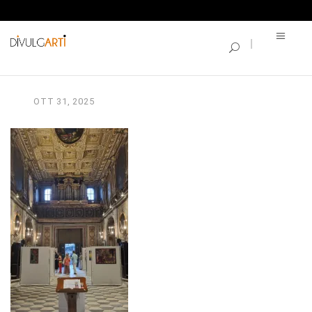
SINGLE BLOG
516096048_114964556
OTT
31,
2025