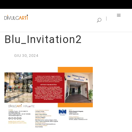
SINGLE BLOG
Orizzonti
Blu_Invitation2
GIU
30,
2024