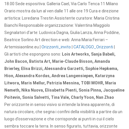
18.00 Sede espositiva: Galleria Cael, Via Carlo Tenca 11 Milano
Orario mostra da lun al ven dalle 11 alle ore 19 Cura e direzione
artistica: Loredana Trestin Assistente curatore: Maria Cristina
Bianchi Responsabile organizzazione: Valentina Maggiolo
Segnalatori d’arte: Ludovica Dagna, Giulia Lanza, Anna Poddine,
Beatrice Sorlino Art direction e web: Anna Maria Ferrari –
Artemisiaonline.eu |
Orizzonti_invito
|
CATALOGO_Orizzonti
|
Gli artisti che espongono sono:
Lois Artworks, Sanja Babeli,
John Bacon, Batista Art, Marie-Claude Bisson, Amanda
Brierley, Elisa Brizzi, Alessandra Garzetti, Sophie Hepkema,
Hion, Alexandra Kordas, Andrea Langensiepen, Katarzyna
Litwora, Maris Mellur, Patrizia Messina, TOBI MOHR, Maria
Nemeth, Nika Nuova, Elisabetta Pienti, Sonia Pinna, Jacqueline
Poitevin, Sonia Salvetti, Tina Vale, Charly Yoon, Nan Zhao
Per orizzonte in senso visivo si intende la linea apparente, di
natura circolare, che segna i confini della visibilità a partire da un
luogo d’osservazione e che corrisponde ai punti in cui il cielo
sembra toccare la terra. In senso figurato, tuttavia, orizzonte