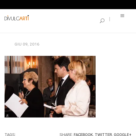
SINGLE BLOG
12096525_7514341583
GIU
09,
2016
TAGS:
SHARE:
FACEBOOK,
TWITTER,
GOOGLE+