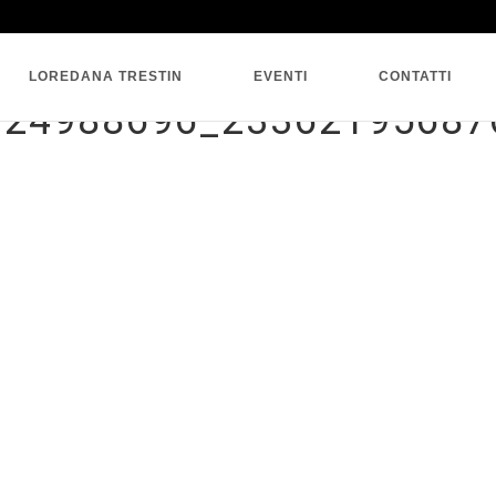
SINGLE BLOG
LOREDANA TRESTIN
EVENTI
CONTATTI
124988696_23362195687