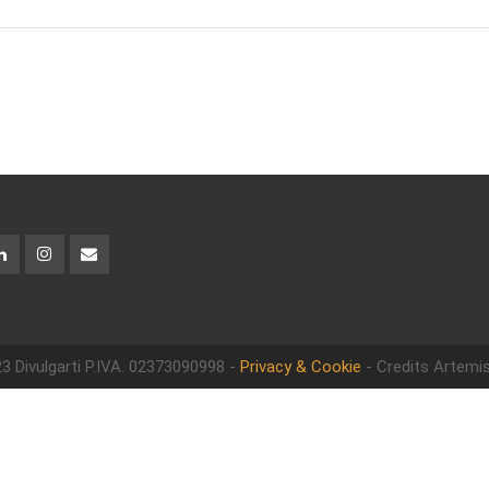
3 Divulgarti
P.IVA. 02373090998 -
Privacy & Cookie
- Credits Artemis