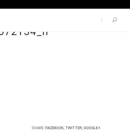
672134_n
SHARE:
FACEBOOK,
TWITTER,
GOOGLE+