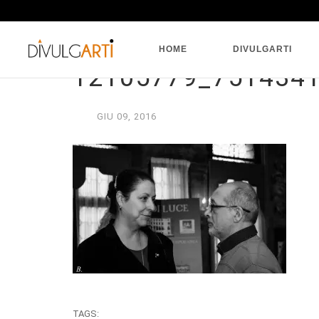
HOME
DIVULGARTI
12105779_751434
GIU
09,
2016
TAGS: