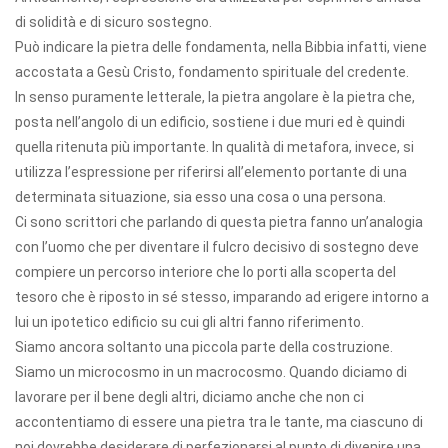
di solidità e di sicuro sostegno.
Può indicare la pietra delle fondamenta, nella Bibbia infatti, viene
accostata a Gesù Cristo, fondamento spirituale del credente.
In senso puramente letterale, la pietra angolare è la pietra che,
posta nell’angolo di un edificio, sostiene i due muri ed è quindi
quella ritenuta più importante. In qualità di metafora, invece, si
utilizza l’espressione per riferirsi all’elemento portante di una
determinata situazione, sia esso una cosa o una persona.
Ci sono scrittori che parlando di questa pietra fanno un’analogia
con l’uomo che per diventare il fulcro decisivo di sostegno deve
compiere un percorso interiore che lo porti alla scoperta del
tesoro che è riposto in sé stesso, imparando ad erigere intorno a
lui un ipotetico edificio su cui gli altri fanno riferimento.
Siamo ancora soltanto una piccola parte della costruzione.
Siamo un microcosmo in un macrocosmo. Quando diciamo di
lavorare per il bene degli altri, diciamo anche che non ci
accontentiamo di essere una pietra tra le tante, ma ciascuno di
noi dovrebbe desiderare di perfezionarsi al punto di divenire una