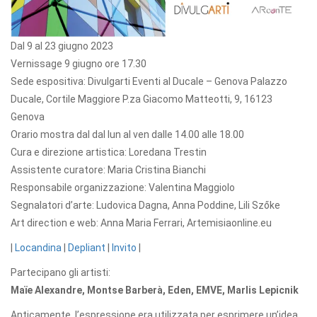
Dal 9 al 23 giugno 2023
Vernissage 9 giugno ore 17.30
Sede espositiva: Divulgarti Eventi al Ducale – Genova Palazzo
Ducale, Cortile Maggiore P.za Giacomo Matteotti, 9, 16123
Genova
Orario mostra dal dal lun al ven dalle 14.00 alle 18.00
Cura e direzione artistica: Loredana Trestin
Assistente curatore: Maria Cristina Bianchi
Responsabile organizzazione: Valentina Maggiolo
Segnalatori d’arte:
Ludovica Dagna, Anna Poddine, Lili Szőke
Art direction e web: Anna Maria Ferrari, Artemisiaonline.eu
|
Locandina
|
Depliant
|
Invito
|
Partecipano gli artisti:
Maïe Alexandre,
Montse Barberà,
Eden,
EMVE,
Marlis Lepicnik
Anticamente, l’espressione era utilizzata per esprimere un’idea