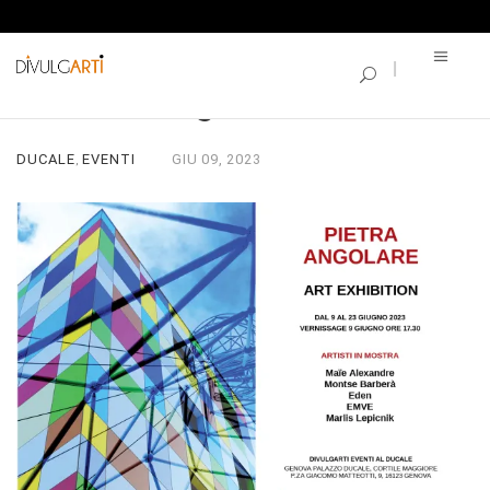
SINGLE BLOG
Pietra Angolare
DUCALE
EVENTI
GIU
09,
2023
,