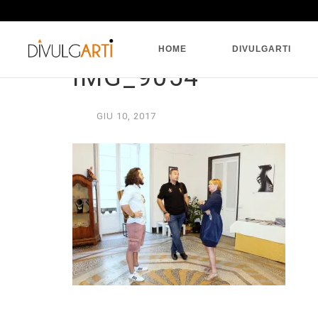
HOME
DIVULGARTI
IMG_9054
GIU
10,
2017