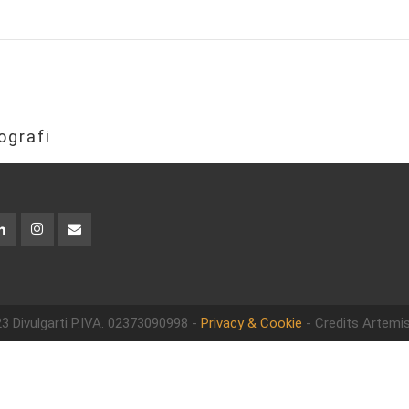
ografi
3 Divulgarti
P.IVA. 02373090998 -
Privacy & Cookie
- Credits Artemis