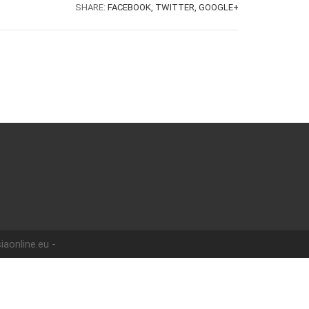
SHARE:
FACEBOOK,
TWITTER,
GOOGLE+
iaonline.eu -