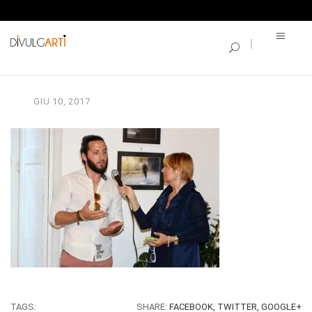
SINGLE BLOG
IMG_9134
GIU
10,
2017
TAGS:
SHARE:
FACEBOOK,
TWITTER,
GOOGLE+