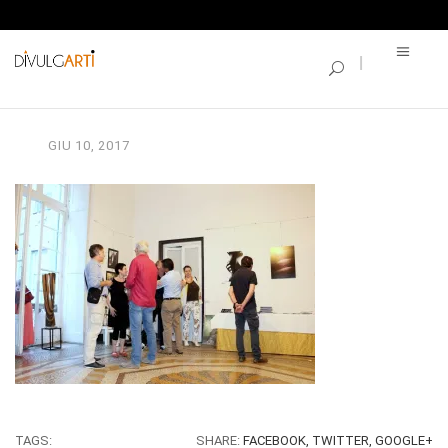
SINGLE BLOG
IMG_9163
GIU
10,
2017
TAGS:
SHARE:
FACEBOOK,
TWITTER,
GOOGLE+