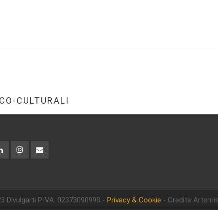
CO-CULTURALI
3 Divulgarti
P.IVA. 02373090998 -
Privacy & Cookie
- Credits Artemis