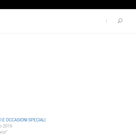
I E OCCASIONI SPECIALI
io 2016
vizi"