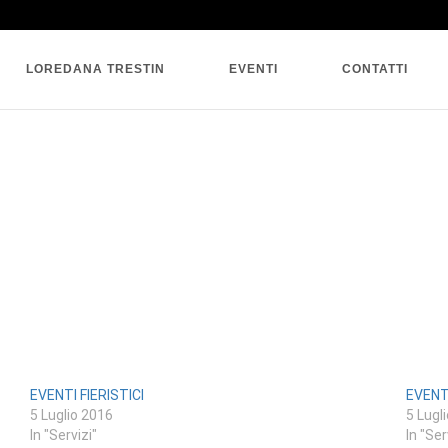
SINGLE BLOG
LOREDANA TRESTIN
EVENTI
CONTATTI
EVENTI FIERISTICI
EVENT
5 Luglio 2016
5 Lugl
In "Servizi"
In "Ser