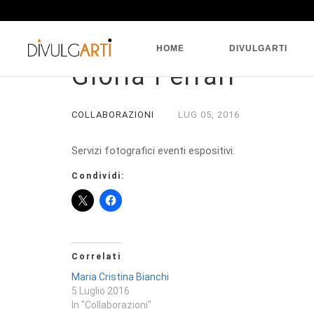
HOME
DIVULGARTI
Gloria Ferrari
COLLABORAZIONI
LUG
05,
2016
Servizi fotografici eventi espositivi.
Condividi:
Correlati
Maria Cristina Bianchi
5 Luglio 2016
In "Collaborazioni"