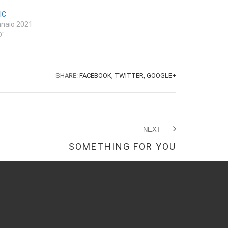
IC
nnaio 2021
D"
SHARE:
FACEBOOK,
TWITTER,
GOOGLE+
NEXT
SOMETHING FOR YOU