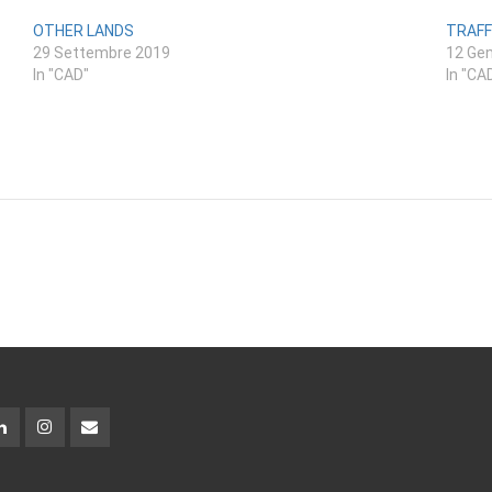
OTHER LANDS
TRAFF
29 Settembre 2019
12 Ge
In "CAD"
In "CA