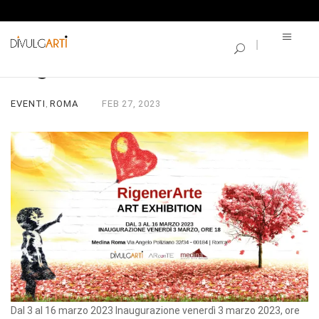
SINGLE BLOG
RigenerArte
EVENTI
ROMA
FEB
27,
2023
,
Dal 3 al 16 marzo 2023 Inaugurazione venerdì 3 marzo 2023, ore