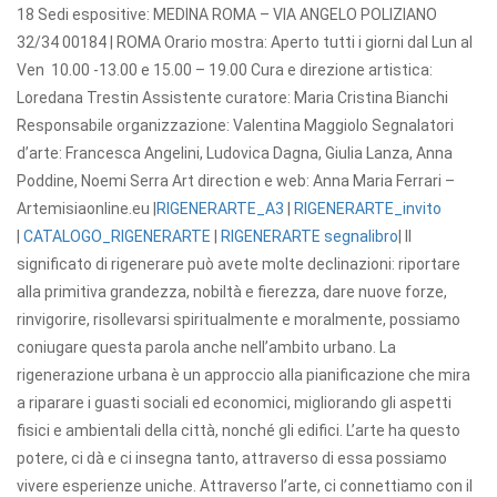
18 Sedi espositive: MEDINA ROMA – VIA ANGELO POLIZIANO
32/34 00184 | ROMA Orario mostra: Aperto tutti i giorni dal Lun al
Ven 10.00 -13.00 e 15.00 – 19.00 Cura e direzione artistica:
Loredana Trestin Assistente curatore: Maria Cristina Bianchi
Responsabile organizzazione: Valentina Maggiolo Segnalatori
d’arte: Francesca Angelini, Ludovica Dagna, Giulia Lanza, Anna
Poddine, Noemi Serra Art direction e web: Anna Maria Ferrari –
Artemisiaonline.eu |
RIGENERARTE_A3
|
RIGENERARTE_invito
|
CATALOGO_RIGENERARTE
|
RIGENERARTE segnalibro
|
Il
significato di rigenerare può avete molte declinazioni: riportare
alla primitiva grandezza, nobiltà e fierezza, dare nuove forze,
rinvigorire, risollevarsi spiritualmente e moralmente, possiamo
coniugare questa parola anche nell’ambito urbano. La
rigenerazione urbana è un approccio alla pianificazione che mira
a riparare i guasti sociali ed economici, migliorando gli aspetti
fisici e ambientali della città, nonché gli edifici. L’arte ha questo
potere, ci dà e ci insegna tanto, attraverso di essa possiamo
vivere esperienze uniche. Attraverso l’arte, ci connettiamo con il