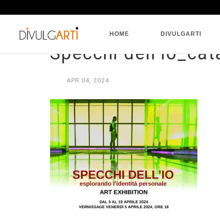
HOME
DIVULGARTI
Specchi dell’io_cat
APR
04,
2024