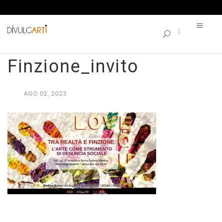
SINGLE BLOG
Tra Realtà e
Finzione_invito
AGO
02,
2023