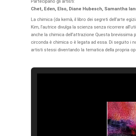
Partecipano gli artisti:
Chet, Eden, Elso, Diane Hubesch, Samantha Iann
La chimica (da kemà, il libro dei segreti dell’arte egi
Kim, l’autrice divulga la scienza senza ricorrere all’u
anche la chimica dell’attrazione Questa brevissima 
circonda è chimica o è legata ad essa. Di seguito i no
artisti stessi diventando la tematica della propria ope