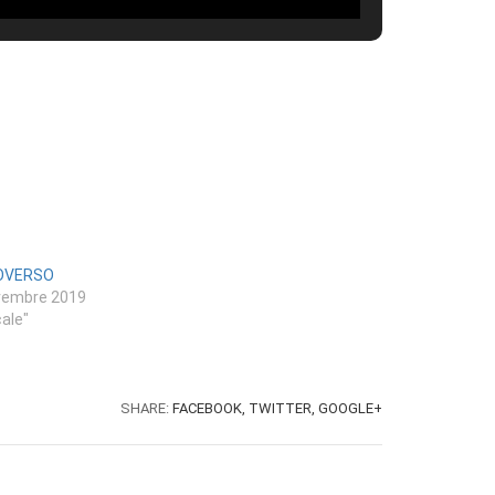
OVERSO
vembre 2019
cale"
SHARE:
FACEBOOK,
TWITTER,
GOOGLE+