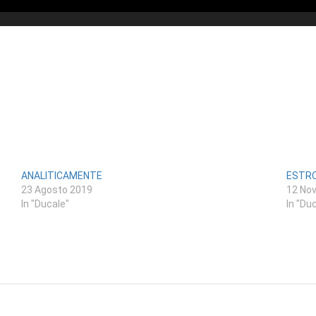
ANALITICAMENTE
ESTR
23 Agosto 2019
12 No
In "Ducale"
In "Du